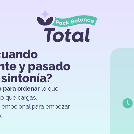
cuando
nte y pasado
 sintonía?
o para ordenar
lo que
lo que cargas.
 y emocional para empezar
.