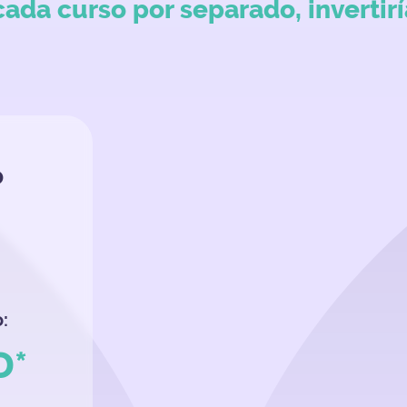
cada curso por separado, invertir
o
:
D*