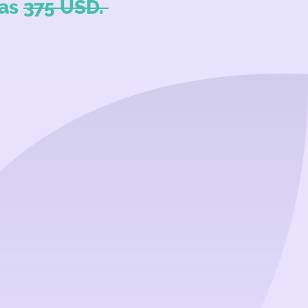
ías
375 USD.