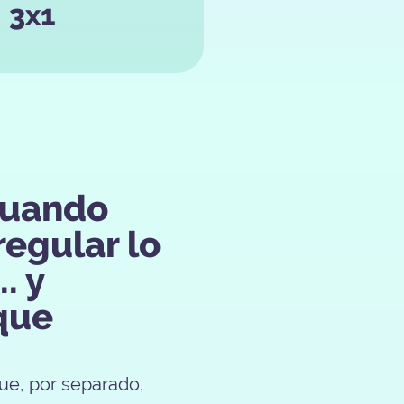
3x1
cuando
regular lo
. y
que
que, por separado,